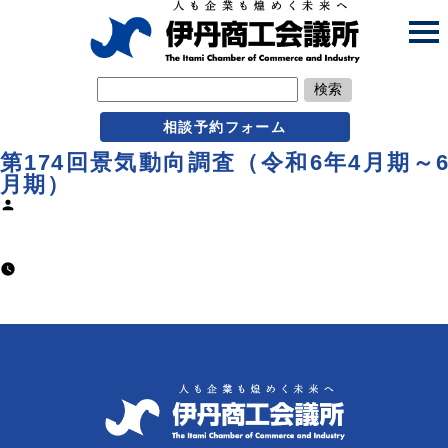
検索
相談予約フォーム
第174回景気動向調査（令和6年4月期～
月期）
Posted
by
usr@Itamijp
2024年9月9日